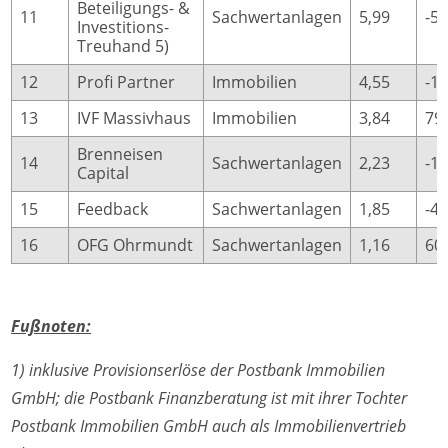
Beteiligungs- &
11
Sachwertanlagen
5,99
-5,
Investitions-
Treuhand 5)
12
Profi Partner
Immobilien
4,55
-15
13
IVF Massivhaus
Immobilien
3,84
79
Brenneisen
14
Sachwertanlagen
2,23
-10
Capital
15
Feedback
Sachwertanlagen
1,85
-4,
16
OFG Ohrmundt
Sachwertanlagen
1,16
60
Fußnoten:
1) inklusive Provisionserlöse der Postbank Immobilien
GmbH; die Postbank Finanzberatung ist mit ihrer Tochter
Postbank Immobilien GmbH auch als Immobilienvertrieb