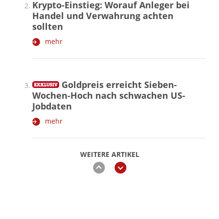
Krypto-Einstieg: Worauf Anleger bei
Handel und Verwahrung achten
sollten
mehr
Goldpreis erreicht Sieben-
Wochen-Hoch nach schwachen US-
Jobdaten
mehr
WEITERE ARTIKEL
zurück
weiter