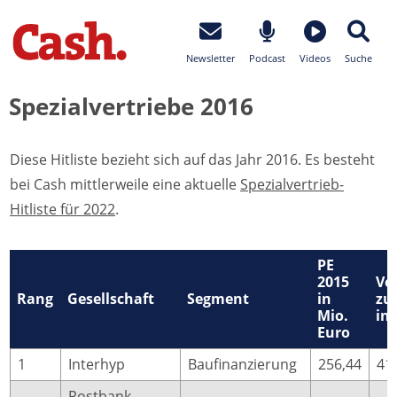
Newsletter
Podcast
Videos
Suche
Spezialvertriebe 2016
Diese Hitliste bezieht sich auf das Jahr 2016. Es besteht
bei Cash mittlerweile eine aktuelle
Spezialvertrieb-
Hitliste für 2022
.
PE
2015
Ve
Rang
Gesellschaft
Segment
in
zu
Mio.
in
Euro
1
Interhyp
Baufinanzierung
256,44
41
Postbank