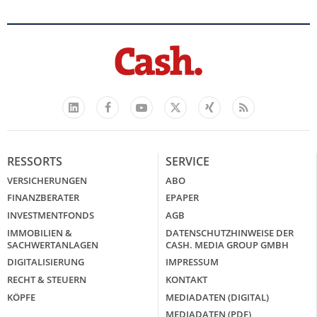
Vermieter-Zutritt: Wann Mieter
die Wohnung öffnen müssen
mehr
Goldpreis erreicht Sieben-
Facebook
YouTube
Xing
Feed
Wochen-Hoch nach schwachen US-
LinkedIn
X
Jobdaten
mehr
RESSORTS
SERVICE
VERSICHERUNGEN
ABO
FINANZBERATER
EPAPER
US-Kryptogesetz auf der Kippe:
INVESTMENTFONDS
AGB
Drei Streitpunkte bremsen den
IMMOBILIEN &
DATENSCHUTZHINWEISE DER
CLARITY Act
SACHWERTANLAGEN
CASH. MEDIA GROUP GMBH
DIGITALISIERUNG
IMPRESSUM
mehr
RECHT & STEUERN
KONTAKT
KÖPFE
MEDIADATEN (DIGITAL)
MEDIADATEN (PDF)
WEITERE ARTIKEL