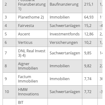
2
Finanzberatung
Baufinanzierung
215,1
1,
1)
3
Planethome 2)
Immobilien
64,93
11
4
Fairvesta
Sachwertanlagen
15,2
-43
5
Ascent
Investmentfonds
12,86
2,
6
Verticus
Versicherungen
10,2
1,
DNL Real Invest
7
Sachwertanlagen
9,85
14
3) 4)
Aigner
8
Immobilien
9,82
22
Immobilien
Factum
9
Immobilien
7,74
30
Immobilien
HMW
10
Sachwertanlagen
7,72
-39
Innovations
BIT