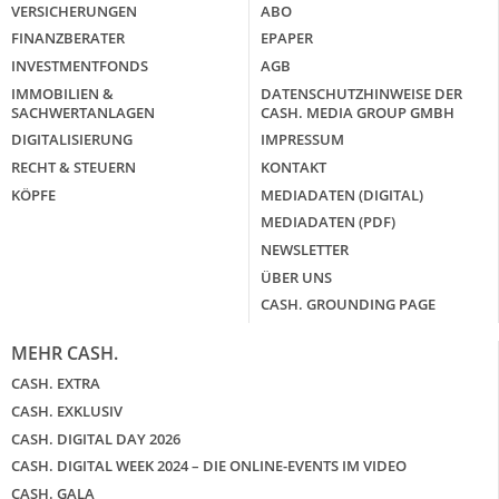
VERSICHERUNGEN
ABO
FINANZBERATER
EPAPER
Mütterrente III Tabelle: So viel Renten-
INVESTMENTFONDS
AGB
Nachzahlung ist pro Kind möglich
IMMOBILIEN &
DATENSCHUTZHINWEISE DER
SACHWERTANLAGEN
CASH. MEDIA GROUP GMBH
mehr
DIGITALISIERUNG
IMPRESSUM
RECHT & STEUERN
KONTAKT
KÖPFE
MEDIADATEN (DIGITAL)
WEITERE ARTIKEL
zurück
weiter
MEDIADATEN (PDF)
NEWSLETTER
ÜBER UNS
CASH. GROUNDING PAGE
MEHR CASH.
CASH. EXTRA
CASH. EXKLUSIV
CASH. DIGITAL DAY 2026
CASH. DIGITAL WEEK 2024 – DIE ONLINE-EVENTS IM VIDEO
CASH. GALA