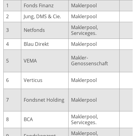
1
Fonds Finanz
Maklerpool
76
2
Jung, DMS & Cie.
Maklerpool
64
Maklerpool,
3
Netfonds
48
Serviceges.
4
Blau Direkt
Maklerpool
48
Makler-
5
VEMA
44
Genossenschaft
6
Verticus
Maklerpool
19
7
Fondsnet Holding
Maklerpool
18
Maklerpool,
8
BCA
17
Serviceges.
Maklerpool,
9
Fondskonzept
16