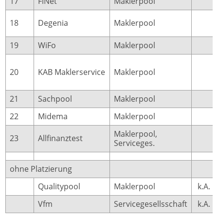
17
FiNet
Maklerpool
5
18
Degenia
Maklerpool
5
19
WiFo
Maklerpool
5
20
KAB Maklerservice
Maklerpool
2
21
Sachpool
Maklerpool
1
22
Midema
Maklerpool
0
Maklerpool,
23
Allfinanztest
0
Serviceges.
ohne Platzierung
Qualitypool
Maklerpool
k.A.
Vfm
Servicegesellsschaft
k.A.