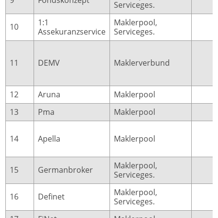
Serviceges.
1:1
Maklerpool,
10
16
Assekuranzservice
Serviceges.
11
DEMV
Maklerverbund
13
12
Aruna
Maklerpool
9
13
Pma
Maklerpool
14
Apella
Maklerpool
7
Maklerpool,
15
Germanbroker
7
Serviceges.
Maklerpool,
16
Definet
7
Serviceges.