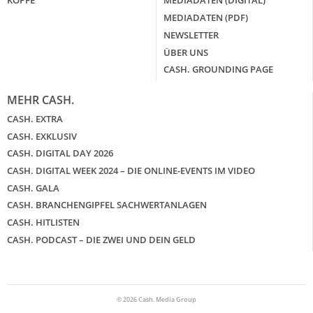
KÖPFE
MEDIADATEN (DIGITAL)
MEDIADATEN (PDF)
WEITERE ARTIKEL
zurück
weiter
NEWSLETTER
ÜBER UNS
CASH. GROUNDING PAGE
MEHR CASH.
CASH. EXTRA
CASH. EXKLUSIV
CASH. DIGITAL DAY 2026
CASH. DIGITAL WEEK 2024 – DIE ONLINE-EVENTS IM VIDEO
CASH. GALA
CASH. BRANCHENGIPFEL SACHWERTANLAGEN
CASH. HITLISTEN
CASH. PODCAST – DIE ZWEI UND DEIN GELD
© 2026 Cash. Media Group