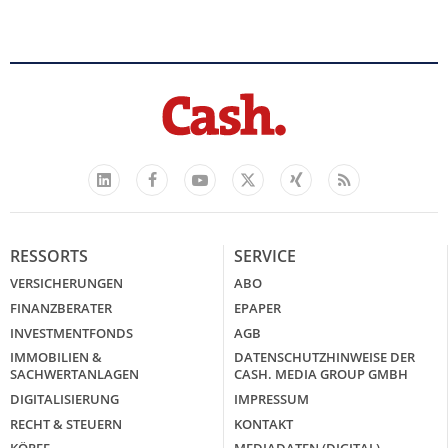
Mütterrente III Tabelle: So viel Renten-
Nachzahlung ist pro Kind möglich
mehr
„Jung kauft Alt“ 2026: Neue Förderung
Facebook
YouTube
Xing
Feed
im Überblick – Tabelle mit
LinkedIn
X
Kreditbeträgen und
Einkommensgrenzen
RESSORTS
SERVICE
mehr
VERSICHERUNGEN
ABO
FINANZBERATER
EPAPER
INVESTMENTFONDS
AGB
Bitcoin im Wartemodus: Fed und
IMMOBILIEN &
DATENSCHUTZHINWEISE DER
CLARITY Act geben die Richtung vor
SACHWERTANLAGEN
CASH. MEDIA GROUP GMBH
DIGITALISIERUNG
IMPRESSUM
mehr
RECHT & STEUERN
KONTAKT