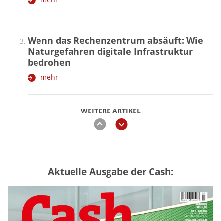
Wenn das Rechenzentrum absäuft: Wie
Naturgefahren digitale Infrastruktur
bedrohen
mehr
WEITERE ARTIKEL
zurück
weiter
Aktuelle Ausgabe der Cash:
Mütterrente III Tabelle: So viel Renten-
Nachzahlung ist pro Kind möglich
mehr