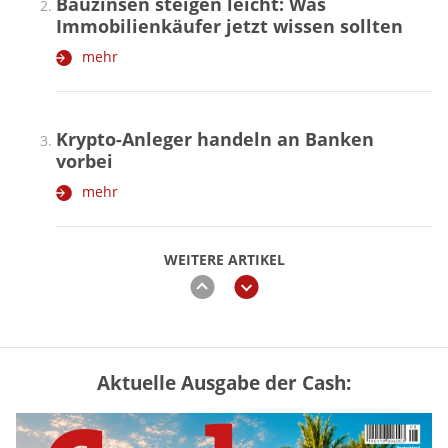
Bauzinsen steigen leicht: Was
Immobilienkäufer jetzt wissen sollten
mehr
Krypto-Anleger handeln an Banken
vorbei
mehr
WEITERE ARTIKEL
zurück
weiter
Aktuelle Ausgabe der Cash:
Vermieter-Zutritt: Wann Mieter
die Wohnung öffnen müssen
mehr