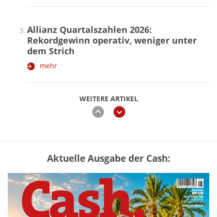
Allianz Quartalszahlen 2026:
Rekordgewinn operativ, weniger unter
dem Strich
mehr
WEITERE ARTIKEL
zurück
weiter
Aktuelle Ausgabe der Cash:
„Jung kauft Alt“ 2026: Neue Förderung im
Überblick – Tabelle mit Kreditbeträgen
und Einkommensgrenzen
mehr