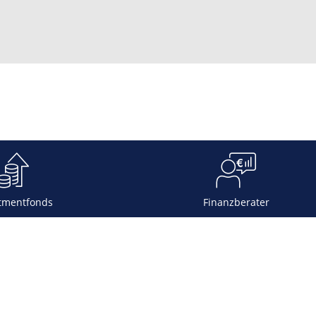
tmentfonds
Finanzberater