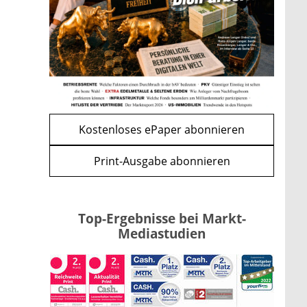
Förderung im Überblick –
Tabelle mit Kreditbeträgen und
Einkommensgrenzen
mehr
WEITERE ARTIKEL
zurück
weiter
Kostenloses ePaper abonnieren
Print-Ausgabe abonnieren
Top-Ergebnisse bei Markt-
Mediastudien