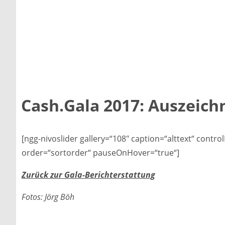
Cash.Gala 2017: Auszeic
[ngg-nivoslider gallery=“108″ caption=“alttext“ contr
order=“sortorder“ pauseOnHover=“true“]
Zurück zur Gala-Berichterstattung
Fotos: Jörg Böh