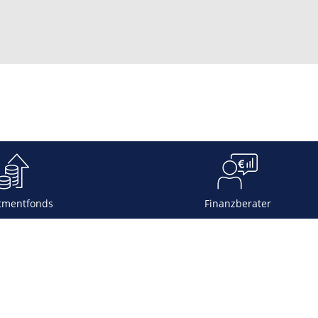
tmentfonds
Finanzberater