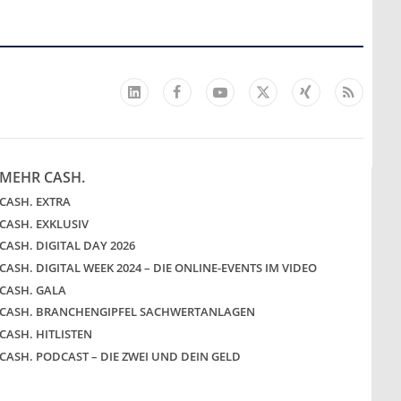
Mütterrente III Tabelle: So
viel Renten-Nachzahlung ist
pro Kind möglich
Facebook
YouTube
Xing
Feed
LinkedIn
X
mehr
MEHR CASH.
„Jung kauft Alt“ 2026: Neue
CASH. EXTRA
Förderung im Überblick –
CASH. EXKLUSIV
Tabelle mit Kreditbeträgen
und Einkommensgrenzen
CASH. DIGITAL DAY 2026
CASH. DIGITAL WEEK 2024 – DIE ONLINE-EVENTS IM VIDEO
mehr
CASH. GALA
CASH. BRANCHENGIPFEL SACHWERTANLAGEN
CASH. HITLISTEN
Bitcoin im Wartemodus: Fed
CASH. PODCAST – DIE ZWEI UND DEIN GELD
und CLARITY Act geben die
Richtung vor