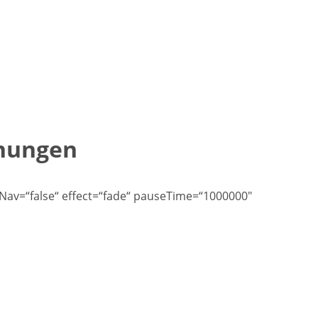
hnungen
olNav=“false“ effect=“fade“ pauseTime=“1000000″