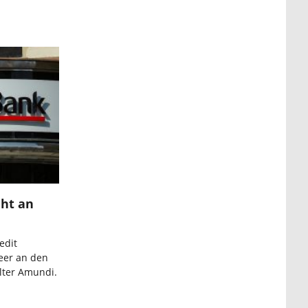
eht an
edit
neer an den
lter Amundi.