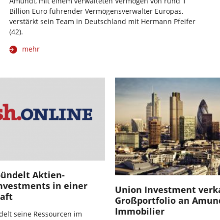
Amundi, mit einem verwalteten Vermögen von rund 1
Billion Euro führender Vermögensverwalter Europas,
verstärkt sein Team in Deutschland mit Hermann Pfeifer
(42).
mehr
ündelt Aktien-
vestments in einer
Union Investment verk
aft
Großportfolio an Amun
Immobilier
elt seine Ressourcen im