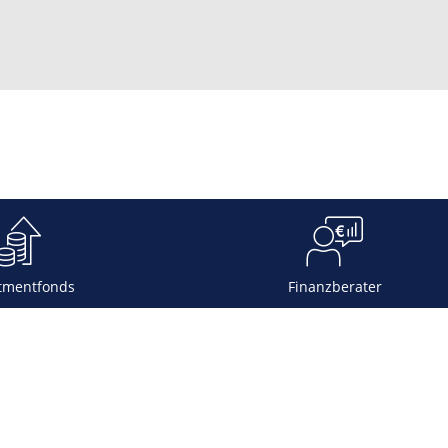
tmentfonds
Finanzberater