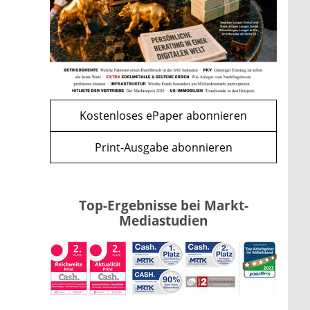
Kind möglich
mehr
WEITERE ARTIKEL
zurück
weiter
Kostenloses ePaper abonnieren
Print-Ausgabe abonnieren
Top-Ergebnisse bei Markt-
Mediastudien