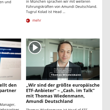
in München sprachen wir mit weiteren
sen und
Führungskräften von Amundi Deutschland.
Tugrul Kolad ist Head …
mehr
llt den
„Wir sind der größte europäische
spartner
ETF-Anbieter“ – „Cash. im Talk“
mit Thomas Wiedenmann,
Amundi Deutschland
 Manager,
riebspartner
Thomas Wiedenmann ist Head of ETF,