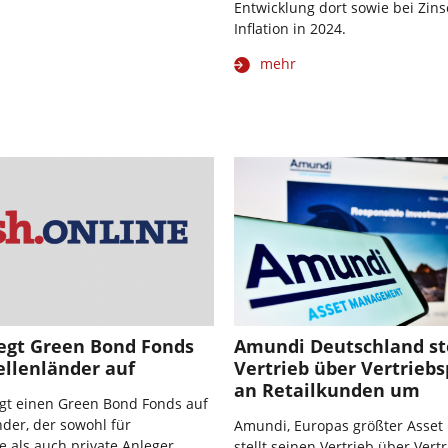
Entwicklung dort sowie bei Zin
Inflation in 2024.
mehr
egt Green Bond Fonds
Amundi Deutschland ste
ellenländer auf
Vertrieb über Vertrieb
an Retailkunden um
gt einen Green Bond Fonds auf
der, der sowohl für
Amundi, Europas größter Asset
le als auch private Anleger
stellt seinen Vertrieb über Vert