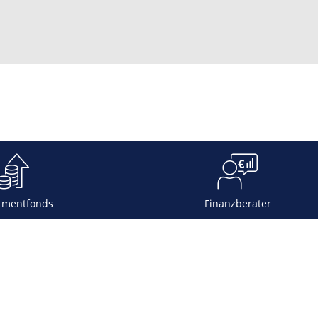
tmentfonds
Finanzberater