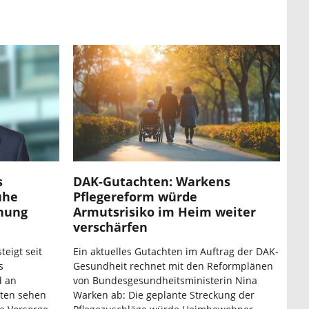
s
DAK-Gutachten: Warkens
ühe
Pflegereform würde
hnung
Armutsrisiko im Heim weiter
verschärfen
teigt seit
Ein aktuelles Gutachten im Auftrag der DAK-
s
Gesundheit rechnet mit den Reformplänen
d an
von Bundesgesundheitsministerin Nina
rten sehen
Warken ab: Die geplante Streckung der