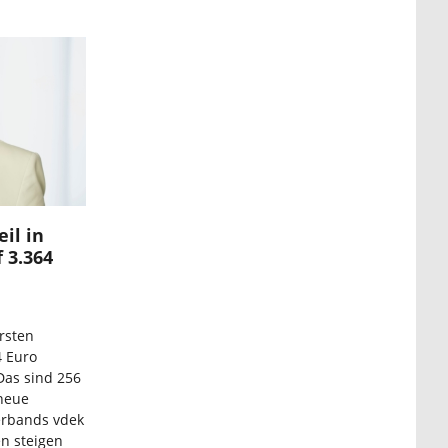
il in
 3.364
rsten
4 Euro
Das sind 256
 neue
erbands vdek
en steigen