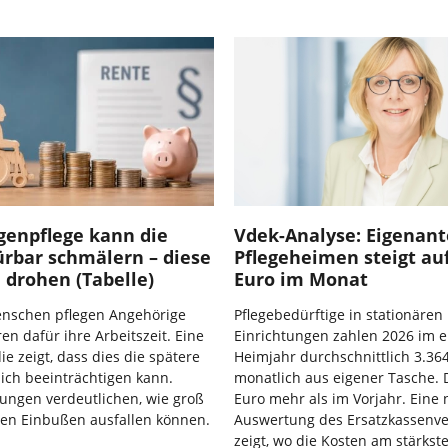
genpflege kann die
Vdek-Analyse: Eigenante
ürbar schmälern – diese
Pflegeheimen steigt auf
 drohen (Tabelle)
Euro im Monat
enschen pflegen Angehörige
Pflegebedürftige in stationären
en dafür ihre Arbeitszeit. Eine
Einrichtungen zahlen 2026 im e
ie zeigt, dass dies die spätere
Heimjahr durchschnittlich 3.36
ich beeinträchtigen kann.
monatlich aus eigener Tasche. 
ungen verdeutlichen, wie groß
Euro mehr als im Vorjahr. Eine
llen Einbußen ausfallen können.
Auswertung des Ersatzkassenv
zeigt, wo die Kosten am stärkst