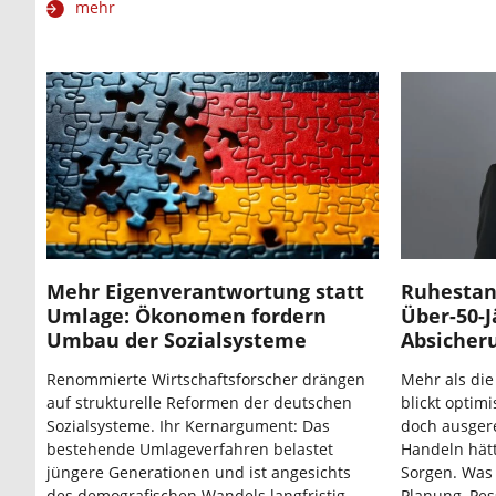
mehr
Mehr Eigenverantwortung statt
Ruhestand
Umlage: Ökonomen fordern
Über-50-J
Umbau der Sozialsysteme
Absicheru
Renommierte Wirtschaftsforscher drängen
Mehr als die
auf strukturelle Reformen der deutschen
blickt optim
Sozialsysteme. Ihr Kernargument: Das
doch ausgere
bestehende Umlageverfahren belastet
Handeln hätt
jüngere Generationen und ist angesichts
Sorgen. Was 
des demografischen Wandels langfristig
Planung, Pe