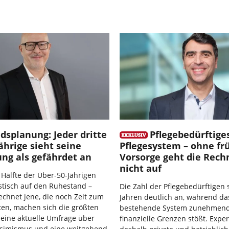
splanung: Jeder dritte
Pflegebedürftige
ährige sieht seine
Pflegesystem – ohne fr
ng als gefährdet an
Vorsorge geht die Rec
nicht auf
 Hälfte der Über-50-Jährigen
istisch auf den Ruhestand –
Die Zahl der Pflegebedürftigen s
chnet jene, die noch Zeit zum
Jahren deutlich an, während da
en, machen sich die größten
bestehende System zunehmen
eine aktuelle Umfrage über
finanzielle Grenzen stößt. Expe
ssimismus und eine weitgehend