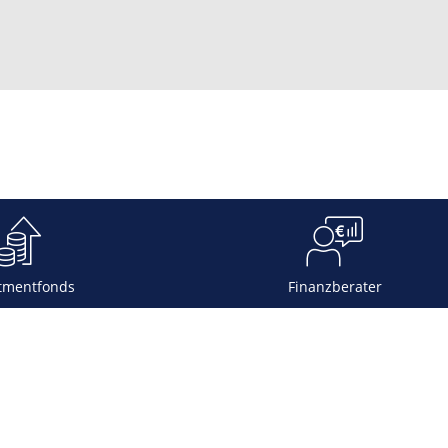
tmentfonds
Finanzberater