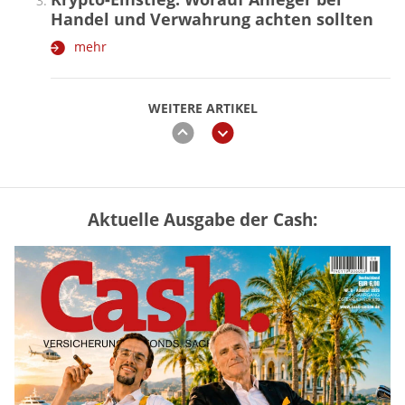
Handel und Verwahrung achten sollten
mehr
WEITERE ARTIKEL
zurück
weiter
Aktuelle Ausgabe der Cash:
Vermieter-Zutritt: Wann Mieter
die Wohnung öffnen müssen
mehr
Goldpreis erreicht Sieben-Wochen-
Hoch nach schwachen US-Jobdaten
mehr