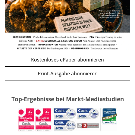
WEITERE ARTIKEL
zurück
weiter
Kostenloses ePaper abonnieren
Print-Ausgabe abonnieren
Top-Ergebnisse bei Markt-Mediastudien