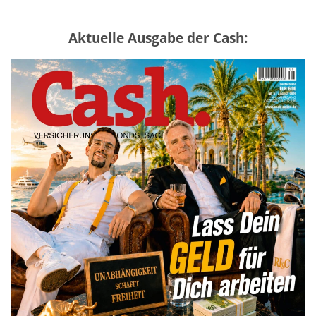
Aktuelle Ausgabe der Cash:
„Jung kauft Alt“ 2026: Neue Förderung im
Überblick – Tabelle mit Kreditbeträgen
und Einkommensgrenzen
mehr
Mütterrente III Tabelle: So viel Renten-
Nachzahlung ist pro Kind möglich
mehr
Apple-Aktie nach Quartalszahlen: Ist der
Kursrückgang jetzt eine Kaufchance?
mehr