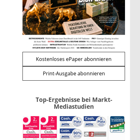
Apple-Aktie nach
Quartalszahlen: Ist der
Kursrückgang jetzt eine
Kaufchance?
mehr
WEITERE ARTIKEL
zurück
weiter
Kostenloses ePaper abonnieren
Print-Ausgabe abonnieren
Top-Ergebnisse bei Markt-
Mediastudien