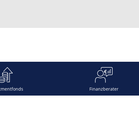
tmentfonds
Finanzberater