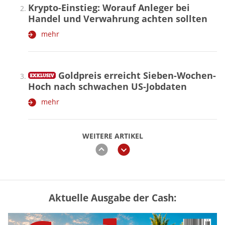
Krypto-Einstieg: Worauf Anleger bei
Handel und Verwahrung achten sollten
mehr
Goldpreis erreicht Sieben-Wochen-
Hoch nach schwachen US-Jobdaten
mehr
WEITERE ARTIKEL
zurück
weiter
Aktuelle Ausgabe der Cash:
Vermieter-Zutritt: Wann Mieter
die Wohnung öffnen müssen