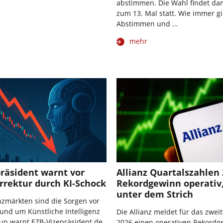
abstimmen. Die Wahl findet dam
zum 13. Mal statt. Wie immer gil
Abstimmen und …
mehr
räsident warnt vor
Allianz Quartalszahlen 
rrektur durch KI-Schock
Rekordgewinn operativ
unter dem Strich
zmärkten sind die Sorgen vor
rund um Künstliche Intelligenz
Die Allianz meldet für das zwei
un warnt EZB-Vizepräsident de
2026 einen operativen Rekordg