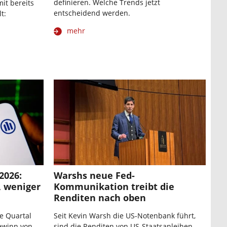
definieren. Welche Trends jetzt
it bereits
entscheidend werden.
t:
mehr
2026:
Warshs neue Fed-
, weniger
Kommunikation treibt die
Renditen nach oben
te Quartal
Seit Kevin Warsh die US-Notenbank führt,
ewinn von
sind die Renditen von US-Staatsanleihen