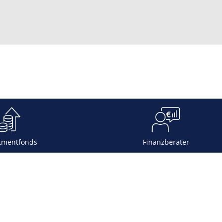
tmentfonds
Finanzberater