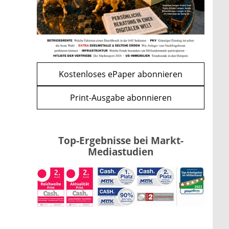
mehr
WEITERE ARTIKEL
zurück
weiter
Kostenloses ePaper abonnieren
Print-Ausgabe abonnieren
Top-Ergebnisse bei Markt-
Mediastudien