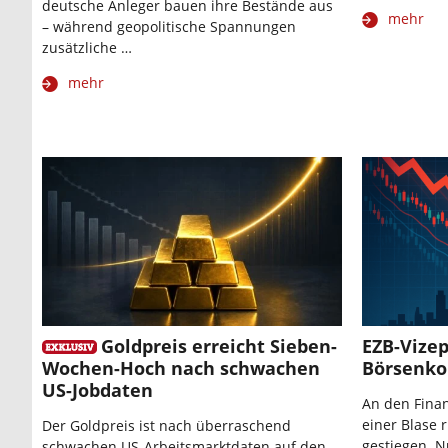
deutsche Anleger bauen ihre Bestände aus
mehr
– während geopolitische Spannungen
zusätzliche …
mehr
Goldpreis erreicht Sieben-
EZB-Vizep
Wochen-Hoch nach schwachen
Börsenko
US-Jobdaten
An den Finan
einer Blase 
Der Goldpreis ist nach überraschend
gestiegen. N
schwachen US-Arbeitsmarktdaten auf den