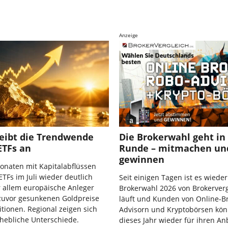
Anzeige
reibt die Trendwende
Die Brokerwahl geht in 
ETFs an
Runde – mitmachen un
gewinnen
onaten mit Kapitalabflüssen
TFs im Juli wieder deutlich
Seit einigen Tagen ist es wieder
r allem europäische Anleger
Brokerwahl 2026 von Brokerverg
 zuvor gesunkenen Goldpreise
läuft und Kunden von Online-B
itionen. Regional zeigen sich
Advisorn und Kryptobörsen kö
rhebliche Unterschiede.
dieses Jahr wieder für ihren An