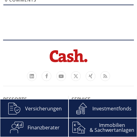
Facebook
YouTube
Xing
Feed
LinkedIn
X
RESSORTS
SERVICE
VERSICHERUNGEN
ABO
Versicherungen
Investmentfonds
FINANZBERATER
EPAPER
INVESTMENTFONDS
AGB
Immobilien
Finanzberater
& Sachwertanlagen
IMMOBILIEN &
DATENSCHUTZHINWEISE DER
SACHWERTANLAGEN
CASH. MEDIA GROUP GMBH