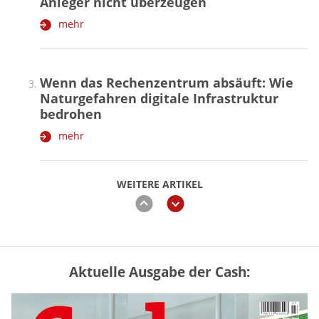
Anleger nicht überzeugen
mehr
Wenn das Rechenzentrum absäuft: Wie
Naturgefahren digitale Infrastruktur
bedrohen
mehr
WEITERE ARTIKEL
zurück
weiter
Aktuelle Ausgabe der Cash:
Mütterrente III Tabelle: So viel Renten-
Nachzahlung ist pro Kind möglich
mehr