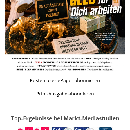
Kursrückgang jetzt eine Kaufchance?
mehr
WEITERE ARTIKEL
zurück
weiter
Kostenloses ePaper abonnieren
Print-Ausgabe abonnieren
Top-Ergebnisse bei Markt-Mediastudien