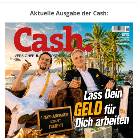
Aktuelle Ausgabe der Cash:
Vermieter-Zutritt: Wann Mieter
die Wohnung öffnen müssen
mehr
Goldpreis erreicht Sieben-Wochen-
Hoch nach schwachen US-Jobdaten
mehr
US-Kryptogesetz auf der Kippe:
Drei Streitpunkte bremsen den CLARITY
Act
mehr