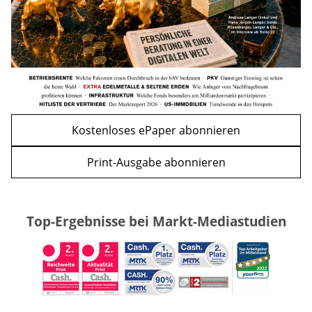
WEITERE ARTIKEL
zurück
weiter
Kostenloses ePaper abonnieren
Print-Ausgabe abonnieren
Top-Ergebnisse bei Markt-Mediastudien