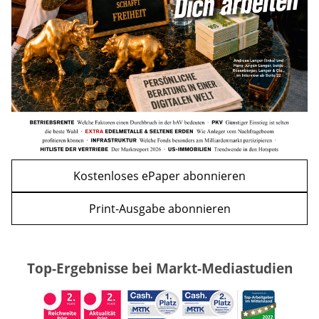
WEITERE ARTIKEL
zurück
weiter
Kostenloses ePaper abonnieren
Print-Ausgabe abonnieren
Top-Ergebnisse bei Markt-Mediastudien