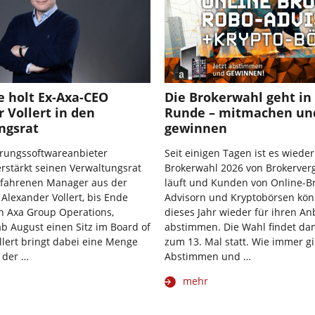
e holt Ex-Axa-CEO
Die Brokerwahl geht in 
 Vollert in den
Runde – mitmachen un
ngsrat
gewinnen
erungssoftwareanbieter
Seit einigen Tagen ist es wieder
rstärkt seinen Verwaltungsrat
Brokerwahl 2026 von Brokerverg
rfahrenen Manager aus der
läuft und Kunden von Online-B
 Alexander Vollert, bis Ende
Advisorn und Kryptobörsen kö
n Axa Group Operations,
dieses Jahr wieder für ihren An
 August einen Sitz im Board of
abstimmen. Die Wahl findet dam
ollert bringt dabei eine Menge
zum 13. Mal statt. Wie immer gil
 der …
Abstimmen und …
mehr