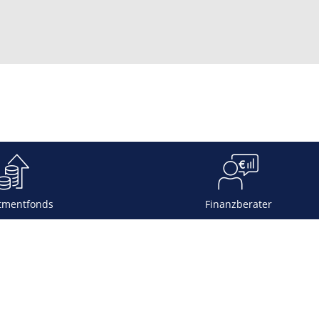
tmentfonds
Finanzberater