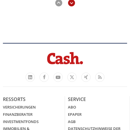
Mütterrente III Tabelle: So viel Renten-
Nachzahlung ist pro Kind möglich
mehr
„Jung kauft Alt“ 2026: Neue Förderung
Facebook
YouTube
Xing
Feed
im Überblick – Tabelle mit
LinkedIn
X
Kreditbeträgen und
Einkommensgrenzen
RESSORTS
SERVICE
mehr
VERSICHERUNGEN
ABO
FINANZBERATER
EPAPER
INVESTMENTFONDS
AGB
Bitcoin im Wartemodus: Fed und
IMMOBILIEN &
DATENSCHUTZHINWEISE DER