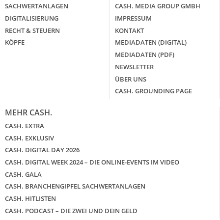
CLARITY Act geben die Richtung vor
SACHWERTANLAGEN
CASH. MEDIA GROUP GMBH
DIGITALISIERUNG
IMPRESSUM
mehr
RECHT & STEUERN
KONTAKT
KÖPFE
MEDIADATEN (DIGITAL)
MEDIADATEN (PDF)
WEITERE ARTIKEL
zurück
weiter
NEWSLETTER
ÜBER UNS
CASH. GROUNDING PAGE
MEHR CASH.
CASH. EXTRA
CASH. EXKLUSIV
CASH. DIGITAL DAY 2026
CASH. DIGITAL WEEK 2024 – DIE ONLINE-EVENTS IM VIDEO
CASH. GALA
CASH. BRANCHENGIPFEL SACHWERTANLAGEN
CASH. HITLISTEN
CASH. PODCAST – DIE ZWEI UND DEIN GELD