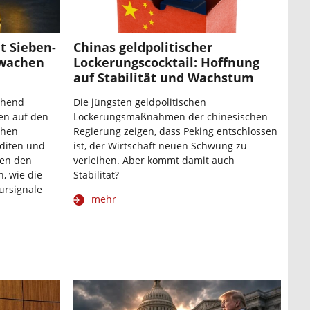
t Sieben-
Chinas geldpolitischer
wachen
Lockerungscocktail: Hoffnung
auf Stabilität und Wachstum
chend
Die jüngsten geldpolitischen
en auf den
Lockerungsmaßnahmen der chinesischen
chen
Regierung zeigen, dass Peking entschlossen
nditen und
ist, der Wirtschaft neuen Schwung zu
ken den
verleihen. Aber kommt damit auch
, wie die
Stabilität?
ursignale
mehr