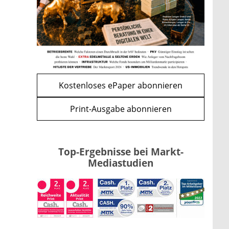
Kind möglich
mehr
WEITERE ARTIKEL
zurück
weiter
Kostenloses ePaper abonnieren
Print-Ausgabe abonnieren
Top-Ergebnisse bei Markt-
Mediastudien