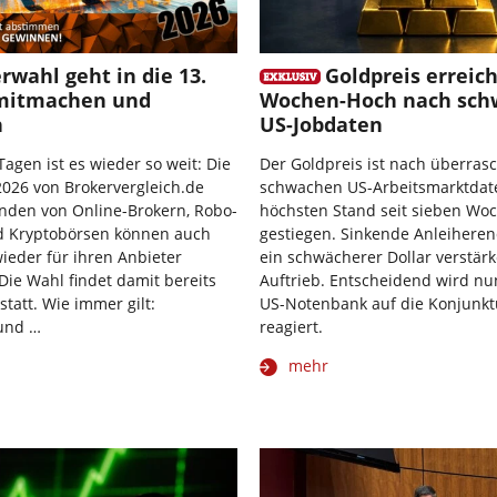
rwahl geht in die 13.
Goldpreis erreich
mitmachen und
Wochen-Hoch nach sch
n
US-Jobdaten
Tagen ist es wieder so weit: Die
Der Goldpreis ist nach überras
026 von Brokervergleich.de
schwachen US-Arbeitsmarktdat
nden von Online-Brokern, Robo-
höchsten Stand seit sieben Wo
d Kryptobörsen können auch
gestiegen. Sinkende Anleihere
wieder für ihren Anbieter
ein schwächerer Dollar verstär
ie Wahl findet damit bereits
Auftrieb. Entscheidend wird nun
statt. Wie immer gilt:
US-Notenbank auf die Konjunkt
und …
reagiert.
mehr