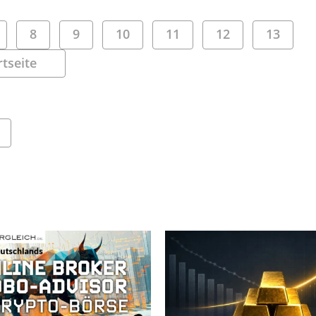
8
9
10
11
12
13
rtseite