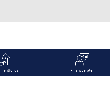
tmentfonds
Finanzberater