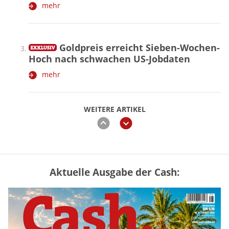
mehr
Goldpreis erreicht Sieben-Wochen-
Hoch nach schwachen US-Jobdaten
mehr
WEITERE ARTIKEL
zurück
weiter
Aktuelle Ausgabe der Cash:
Vermieter-Zutritt: Wann Mieter
die Wohnung öffnen müssen
mehr