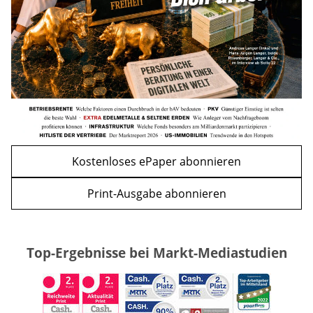
WEITERE ARTIKEL
zurück
weiter
Kostenloses ePaper abonnieren
Print-Ausgabe abonnieren
Top-Ergebnisse bei Markt-Mediastudien