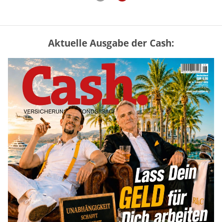
Aktuelle Ausgabe der Cash:
„Jung kauft Alt“ 2026: Neue Förderung im
Überblick – Tabelle mit Kreditbeträgen
und Einkommensgrenzen
mehr
Mütterrente III Tabelle: So viel Renten-
Nachzahlung ist pro Kind möglich
mehr
Kindergelderhöhung 2027: So viel ist für
Familien geplant
mehr