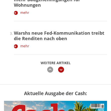
Wohnungen
mehr
Warshs neue Fed-Kommunikation treibt
die Renditen nach oben
mehr
WEITERE ARTIKEL
zurück
weiter
Aktuelle Ausgabe der Cash:
Vermieter-Zutritt: Wann Mieter
die Wohnung öffnen müssen
mehr