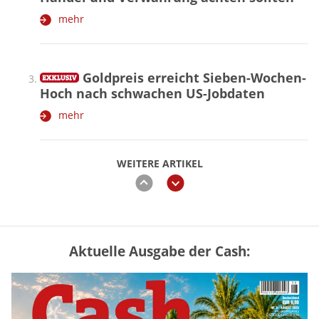
mehr
Goldpreis erreicht Sieben-Wochen-
Hoch nach schwachen US-Jobdaten
mehr
WEITERE ARTIKEL
zurück
weiter
Aktuelle Ausgabe der Cash:
Vermieter-Zutritt: Wann Mieter
die Wohnung öffnen müssen
mehr