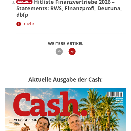
Hitliste Finanzvertriebe 2026 –
Statements: RWS, Finanzprofi, Deutuna,
dbfp
mehr
WEITERE ARTIKEL
zurück
weiter
Aktuelle Ausgabe der Cash:
Mütterrente III Tabelle: So viel Renten-
Nachzahlung ist pro Kind möglich
mehr
„Jung kauft Alt“ 2026: Neue Förderung im
Überblick – Tabelle mit Kreditbeträgen