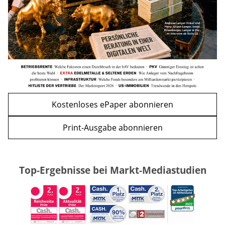
WEITERE ARTIKEL
zurück
weiter
Kostenloses ePaper abonnieren
Print-Ausgabe abonnieren
Top-Ergebnisse bei Markt-Mediastudien