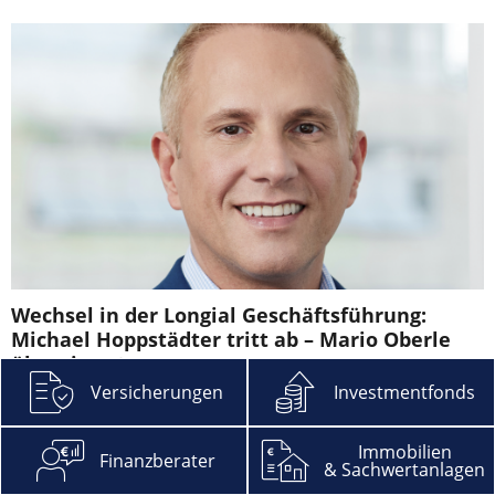
Wechsel in der Longial Geschäftsführung:
Michael Hoppstädter tritt ab – Mario Oberle
übernimmt
Versicherungen
Investmentfonds
Michael Hoppstädter tritt Ende September bei Longial als
Geschäftsführer ab. Nachfolger ist Mario Oberle. Der ist bereits
zum 1. Juli 2022 in die Geschäftsführung des Ergo
Immobilien
Finanzberater
& Sachwertanlagen
Pensionsberaters eingetreten. Bis zum 30. September 2022