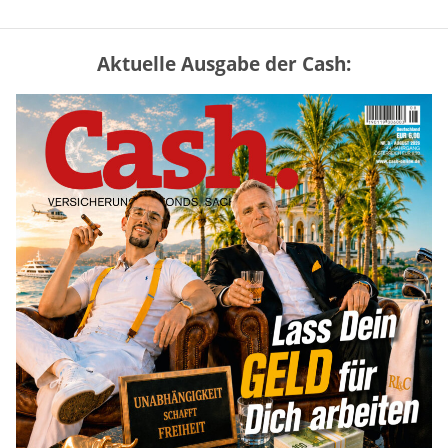
Aktuelle Ausgabe der Cash:
Mütterrente III Tabelle: So viel Renten-
Nachzahlung ist pro Kind möglich
mehr
„Jung kauft Alt“ 2026: Neue Förderung im
Überblick – Tabelle mit Kreditbeträgen
und Einkommensgrenzen
mehr
Bitcoin im Wartemodus: Fed und CLARITY
Act geben die Richtung vor
mehr