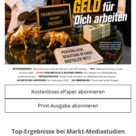
Nachzahlung ist pro Kind möglich
mehr
WEITERE ARTIKEL
zurück
weiter
Kostenloses ePaper abonnieren
Print-Ausgabe abonnieren
Top-Ergebnisse bei Markt-Mediastudien