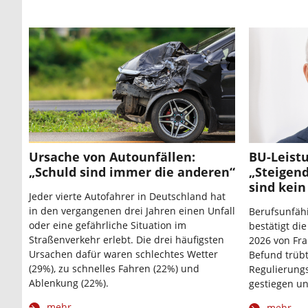
Ursache von Autounfällen:
BU-Leistu
„Schuld sind immer die anderen“
„Steigen
sind kein
Jeder vierte Autofahrer in Deutschland hat
in den vergangenen drei Jahren einen Unfall
Berufsunfähi
oder eine gefährliche Situation im
bestätigt di
Straßenverkehr erlebt. Die drei häufigsten
2026 von Fr
Ursachen dafür waren schlechtes Wetter
Befund trübt
(29%), zu schnelles Fahren (22%) und
Regulierungs
Ablenkung (22%).
gestiegen un
mehr
mehr