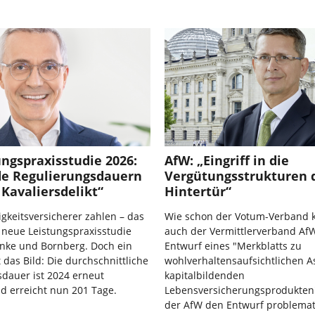
ngspraxisstudie 2026:
AfW: „Eingriff in die
de Regulierungsdauern
Vergütungsstrukturen 
 Kavaliersdelikt“
Hintertür“
gkeitsversicherer zahlen – das
Wie schon der Votum-Verband kr
e neue Leistungspraxisstudie
auch der Vermittlerverband Af
anke und Bornberg. Doch ein
Entwurf eines "Merkblatts zu
 das Bild: Die durchschnittliche
wohlverhaltensaufsichtlichen A
dauer ist 2024 erneut
kapitalbildenden
d erreicht nun 201 Tage.
Lebensversicherungsprodukte
der AfW den Entwurf problemati