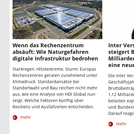
Wenn das Rechenzentrum
Inter Ve
absäuft: Wie Naturgefahren
steigert 
digitale Infrastruktur bedrohen
Milliarde
eine neue
Starkregen, Hitzeextreme, Sturm: Europas
Rechenzentren geraten zunehmend unter
Die Inter Ve
Klimadruck. Standardansätze bei
Geschäftsjah
Standortwahl und Bau reichen nicht mehr
Bruttobeiträ
aus, wie eine Analyse von HDI Global nun
1,12 Milliard
zeigt. Welche Faktoren künftig über
belasten ex
Resilienz und Ausfallzeiten entscheiden.
und Bundesr
Darauf reagi
mehr
mehr