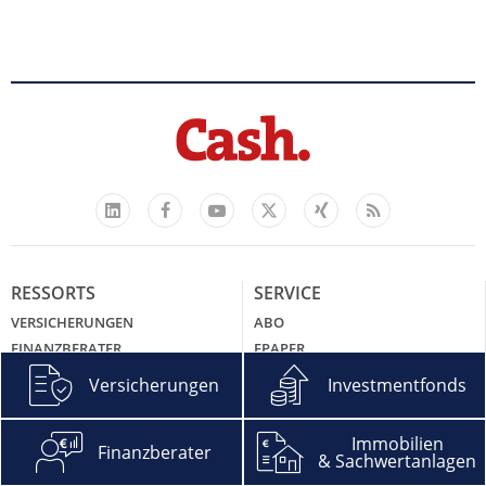
Facebook
YouTube
Xing
Feed
LinkedIn
X
RESSORTS
SERVICE
VERSICHERUNGEN
ABO
FINANZBERATER
EPAPER
INVESTMENTFONDS
AGB
Versicherungen
Investmentfonds
IMMOBILIEN &
DATENSCHUTZHINWEISE DER
SACHWERTANLAGEN
CASH. MEDIA GROUP GMBH
Immobilien
DIGITALISIERUNG
IMPRESSUM
Finanzberater
& Sachwertanlagen
RECHT & STEUERN
KONTAKT