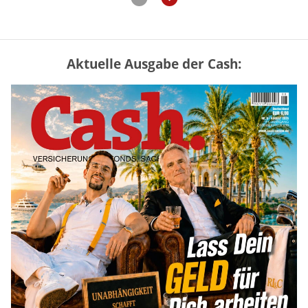
Aktuelle Ausgabe der Cash:
Vermieter-Zutritt: Wann Mieter
die Wohnung öffnen müssen
mehr
Goldpreis erreicht Sieben-Wochen-
Hoch nach schwachen US-Jobdaten
mehr
US-Kryptogesetz auf der Kippe:
Drei Streitpunkte bremsen den CLARITY
Act
mehr