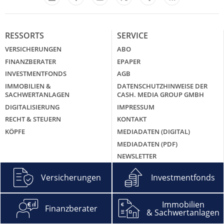
LinkedIn
X
RESSORTS
SERVICE
VERSICHERUNGEN
ABO
FINANZBERATER
EPAPER
INVESTMENTFONDS
AGB
IMMOBILIEN &
DATENSCHUTZHINWEISE DER
SACHWERTANLAGEN
CASH. MEDIA GROUP GMBH
DIGITALISIERUNG
IMPRESSUM
RECHT & STEUERN
KONTAKT
KÖPFE
MEDIADATEN (DIGITAL)
MEDIADATEN (PDF)
NEWSLETTER
ÜBER UNS
Versicherungen
Investmentfonds
CASH. GROUNDING PAGE
MEHR CASH.
Immobilien
Finanzberater
& Sachwertanlagen
CASH. EXTRA