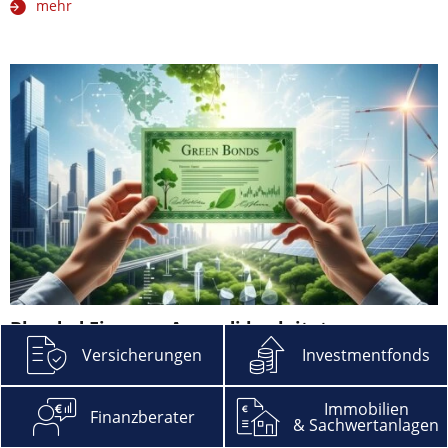
mehr
Blended Finance: Amundi begleitet neuen
Green-Bond-Fonds
Versicherungen
Investmentfonds
Amundi übernimmt das Asset-Management für den neuen
GGBI-Fonds. Das Vehikel soll privates Kapital für Klima- und
Immobilien
Finanzberater
& Sachwertanlagen
Umweltprojekte in Schwellen- und Entwicklungsländern