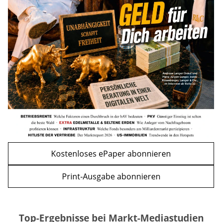
Mütterrente III Tabelle: So viel Renten-
Nachzahlung ist pro Kind möglich
mehr
WEITERE ARTIKEL
zurück
weiter
Kostenloses ePaper abonnieren
Print-Ausgabe abonnieren
Top-Ergebnisse bei Markt-Mediastudien