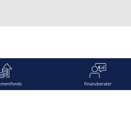
tmentfonds
Finanzberater