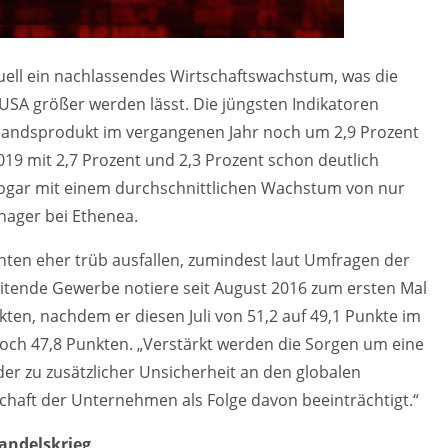
uell ein nachlassendes Wirtschaftswachstum, was die
 USA größer werden lässt. Die jüngsten Indikatoren
landsprodukt im vergangenen Jahr noch um 2,9 Prozent
2019 mit 2,7 Prozent und 2,3 Prozent schon deutlich
 sogar mit einem durchschnittlichen Wachstum von nur
anager bei Ethenea.
ten eher trüb ausfallen, zumindest laut Umfragen der
eitende Gewerbe notiere seit August 2016 zum ersten Mal
en, nachdem er diesen Juli von 51,2 auf 49,1 Punkte im
 noch 47,8 Punkten. „Verstärkt werden die Sorgen um eine
er zu zusätzlicher Unsicherheit an den globalen
schaft der Unternehmen als Folge davon beeinträchtigt.“
andelskrieg