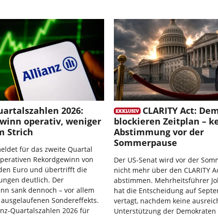
uartalszahlen 2026:
CLARITY Act: De
winn operativ, weniger
blockieren Zeitplan – k
m Strich
Abstimmung vor der
Sommerpause
meldet für das zweite Quartal
operativen Rekordgewinn von
Der US-Senat wird vor der So
rden Euro und übertrifft die
nicht mehr über den CLARITY A
ungen deutlich. Der
abstimmen. Mehrheitsführer J
nn sank dennoch – vor allem
hat die Entscheidung auf Sept
 ausgelaufenen Sondereffekts.
vertagt, nachdem keine ausrei
anz-Quartalszahlen 2026 für
Unterstützung der Demokraten