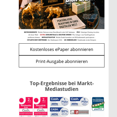
Förderung im Überblick –
Tabelle mit Kreditbeträgen und
Einkommensgrenzen
mehr
WEITERE ARTIKEL
zurück
weiter
Kostenloses ePaper abonnieren
Print-Ausgabe abonnieren
Top-Ergebnisse bei Markt-
Mediastudien