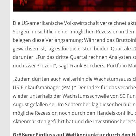
Die US-amerikanische Volkswirtschaft verzeichnet akt
Sorgen hinsichtlich einer möglichen Rezession in den
belegen diese Verlangsamung: Während das Bruttoin
gewachsen ist, lag es für die ersten beiden Quartale 
darunter. „Für das dritte Quartal rechnen Analysten
noch zwei Prozent“, sagt Frank Borchers, Portfolio M
„Zudem dürften auch weiterhin die Wachstumsaussich
US-Einkaufsmanager (PMI).“ Der Index für das verarb
wieder unterhalb der Wachstumsschwelle von 50 Punkt
August gefallen sei. Im September lag dieser bei nur
mögliche Rezession noch durch den Handelskonflikt, d
Aktienmärkten geführt hat und die Investitionsbereit
Größerer Einfluss auf Weltkonjunktur durch den H