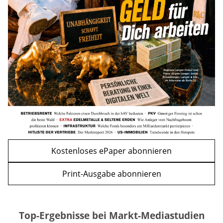
Bitcoin im Wartemodus: Fed und CLARITY
Act geben die Richtung vor
mehr
WEITERE ARTIKEL
zurück
weiter
Kostenloses ePaper abonnieren
Print-Ausgabe abonnieren
Top-Ergebnisse bei Markt-Mediastudien