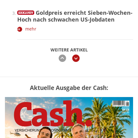
Goldpreis erreicht Sieben-Wochen-
Hoch nach schwachen US-Jobdaten
mehr
WEITERE ARTIKEL
zurück
weiter
Aktuelle Ausgabe der Cash:
Vermieter-Zutritt: Wann Mieter
die Wohnung öffnen müssen
mehr
Goldpreis erreicht Sieben-Wochen-
Hoch nach schwachen US-Jobdaten