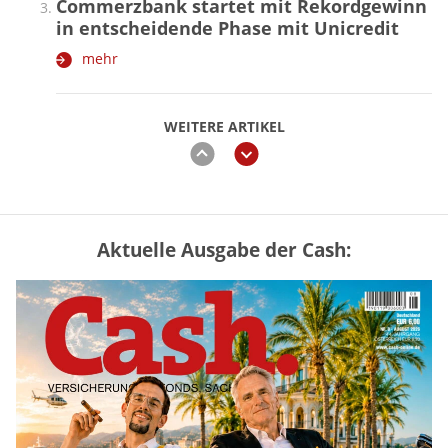
Commerzbank startet mit Rekordgewinn
in entscheidende Phase mit Unicredit
mehr
WEITERE ARTIKEL
zurück
weiter
Aktuelle Ausgabe der Cash:
„Jung kauft Alt“ 2026: Neue Förderung im
Überblick – Tabelle mit Kreditbeträgen
und Einkommensgrenzen
mehr
Mütterrente III Tabelle: So viel Renten-
Nachzahlung ist pro Kind möglich