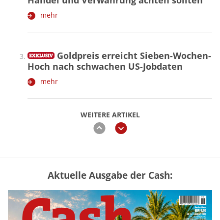
Handel und Verwahrung achten sollten
mehr
Goldpreis erreicht Sieben-Wochen-
Hoch nach schwachen US-Jobdaten
mehr
WEITERE ARTIKEL
zurück
weiter
Aktuelle Ausgabe der Cash:
Vermieter-Zutritt: Wann Mieter
die Wohnung öffnen müssen
mehr