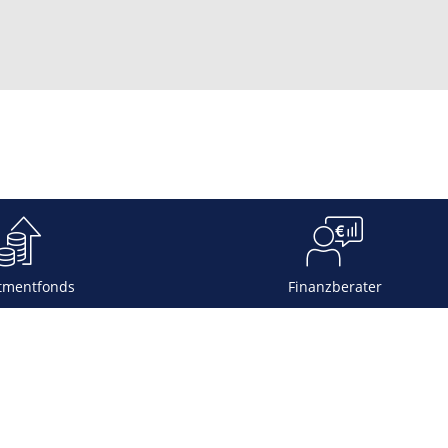
tmentfonds
Finanzberater