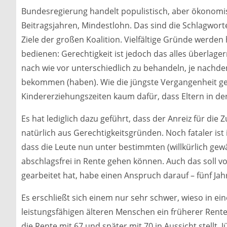
Bundesregierung handelt populistisch, aber ökonomi
Beitragsjahren, Mindestlohn. Das sind die Schlagwor
Ziele der großen Koalition. Vielfältige Gründe werde
bedienen: Gerechtigkeit ist jedoch das alles überlag
nach wie vor unterschiedlich zu behandeln, je nachd
bekommen (haben). Wie die jüngste Vergangenheit ge
Kindererziehungszeiten kaum dafür, dass Eltern in 
Es hat lediglich dazu geführt, dass der Anreiz für die
natürlich aus Gerechtigkeitsgründen. Noch fataler is
dass die Leute nun unter bestimmten (willkürlich gew
abschlagsfrei in Rente gehen können. Auch das soll v
gearbeitet hat, habe einen Anspruch darauf – fünf Jah
Es erschließt sich einem nur sehr schwer, wieso in ei
leistungsfähigen älteren Menschen ein früherer Rente
die Rente mit 67 und später mit 70 in Aussicht stellt.