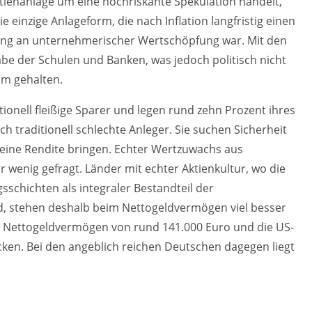
Aktienanlage um eine hochriskante Spekulation handelt,
ie einzige Anlageform, die nach Inflation langfristig einen
ung an unternehmerischer Wertschöpfung war. Mit den
e der Schulen und Banken, was jedoch politisch nicht
m gehalten.
tionell fleißige Sparer und legen rund zehn Prozent ihres
h traditionell schlechte Anleger. Sie suchen Sicherheit
eine Rendite bringen. Echter Wertzuwachs aus
 wenig gefragt. Länder mit echter Aktienkultur, wo die
schichten als integraler Bestandteil der
, stehen deshalb beim Nettogeldvermögen viel besser
in Nettogeldvermögen von rund 141.000 Euro und die US-
cken. Bei den angeblich reichen Deutschen dagegen liegt