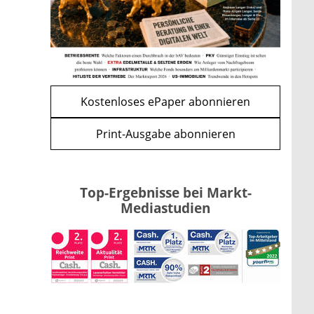
mehr
WEITERE ARTIKEL
zurück
weiter
Kostenloses ePaper abonnieren
Print-Ausgabe abonnieren
Top-Ergebnisse bei Markt-
Mediastudien