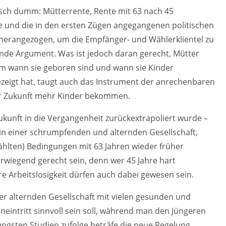
sch dumm: Mütterrente, Rente mit 63 nach 45
te und die in den ersten Zügen angegangenen politischen
n herangezogen, um die Empfänger- und Wählerklientel zu
ernde Argument. Was ist jedoch daran gerecht, Mütter
em wann sie geboren sind und wann sie Kinder
zeigt hat, taugt auch das Instrument der anrechenbaren
der Zukunft mehr Kinder bekommen.
 Zukunft in die Vergangenheit zurückextrapoliert wurde –
t in einer schrumpfenden und alternden Gesellschaft,
ählten) Bedingungen mit 63 Jahren wieder früher
orwiegend gerecht sein, denn wer 45 Jahre hart
re Arbeitslosigkeit dürfen auch dabei gewesen sein.
ner alternden Gesellschaft mit vielen gesunden und
neintritt sinnvoll sein soll, während man den Jüngeren
 Jüngsten Studien zufolge beträfe die neue Regelung