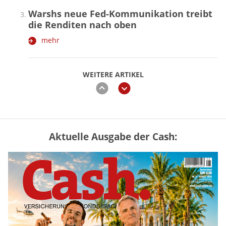
Warshs neue Fed-Kommunikation treibt
die Renditen nach oben
mehr
WEITERE ARTIKEL
zurück
weiter
Aktuelle Ausgabe der Cash:
Vermieter-Zutritt: Wann Mieter
die Wohnung öffnen müssen
mehr
US-Kryptogesetz auf der Kippe:
Drei Streitpunkte bremsen den CLARITY