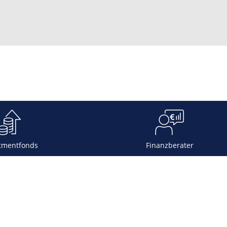
tmentfonds
Finanzberater