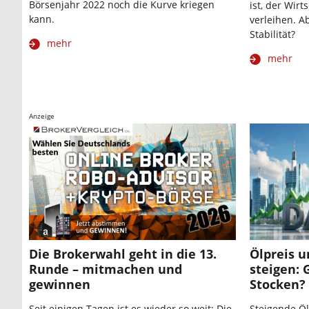
Börsenjahr 2022 noch die Kurve kriegen
ist, der Wir
kann.
verleihen. 
Stabilität?
mehr
mehr
Anzeige
Die Brokerwahl geht in die 13.
Ölpreis 
Runde – mitmachen und
steigen: 
gewinnen
Stocken?
Seit einigen Tagen ist es wieder so weit: Die
Steigende Ö