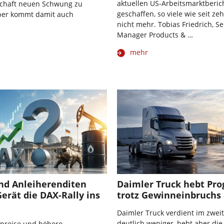
aktuellen US-Arbeitsmarktberic
tschaft neuen Schwung zu
geschaffen, so viele wie seit z
Aber kommt damit auch
nicht mehr. Tobias Friedrich, Se
Manager Products & …
mehr
und Anleiherenditen
Daimler Truck hebt Pr
Gerät die DAX-Rally ins
trotz Gewinneinbruchs
Daimler Truck verdient im zwei
deutlich weniger, hebt aber di
lpreise und höhere