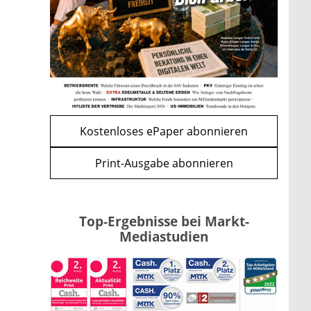
Renten-Nachzahlung ist pro
Kind möglich
mehr
WEITERE ARTIKEL
zurück
weiter
Kostenloses ePaper abonnieren
Print-Ausgabe abonnieren
Top-Ergebnisse bei Markt-
Mediastudien