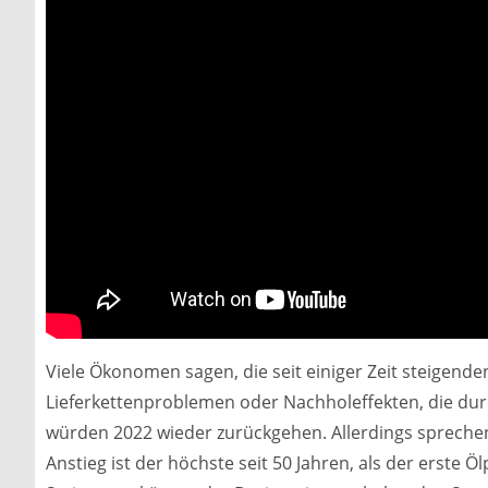
Viele Ökonomen sagen, die seit einiger Zeit steigend
Lieferkettenproblemen oder Nachholeffekten, die durc
würden 2022 wieder zurückgehen. Allerdings sprechen
Anstieg ist der höchste seit 50 Jahren, als der erste Ö