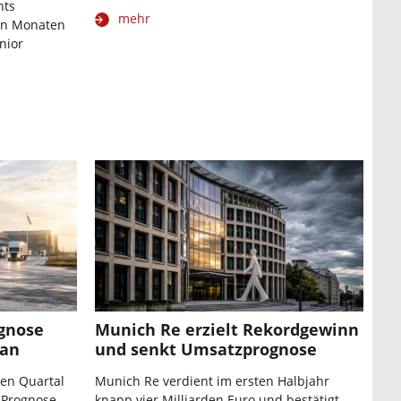
hts
mehr
ehn Monaten
nior
ognose
Munich Re erzielt Rekordgewinn
 an
und senkt Umsatzprognose
ten Quartal
Munich Re verdient im ersten Halbjahr
e Prognose
knapp vier Milliarden Euro und bestätigt