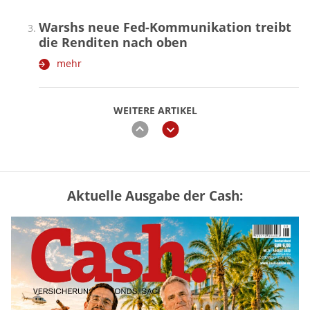
Warshs neue Fed-Kommunikation treibt
die Renditen nach oben
mehr
WEITERE ARTIKEL
zurück
weiter
Aktuelle Ausgabe der Cash:
Vermieter-Zutritt: Wann Mieter
die Wohnung öffnen müssen
mehr
Mütterrente III Tabelle: So viel Renten-
Nachzahlung ist pro Kind möglich