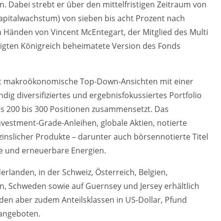
n. Dabei strebt er über den mittelfristigen Zeitraum von
Kapitalwachstum) von sieben bis acht Prozent nach
 Händen von Vincent McEntegart, der Mitglied des Multi
inigten Königreich beheimatete Version des Fonds
rt makroökonomische Top-Down-Ansichten mit einer
dig diversifiziertes und ergebnisfokussiertes Portfolio
us 200 bis 300 Positionen zusammensetzt. Das
estment-Grade-Anleihen, globale Aktien, notierte
zinslicher Produkte – darunter auch börsennotierte Titel
de und erneuerbare Energien.
erlanden, in der Schweiz, Österreich, Belgien,
en, Schweden sowie auf Guernsey und Jersey erhältlich
rden aber zudem Anteilsklassen in US-Dollar, Pfund
 angeboten.