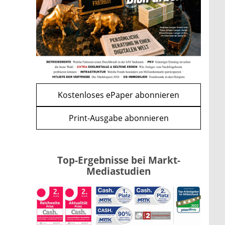
Förderung im Überblick –
Tabelle mit Kreditbeträgen und
Einkommensgrenzen
mehr
WEITERE ARTIKEL
zurück
weiter
Kostenloses ePaper abonnieren
Print-Ausgabe abonnieren
Top-Ergebnisse bei Markt-
Mediastudien