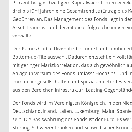
Prozent bei gleichzeitigem Kapitalwachstum zu erziele
drei bis fünf Jahren eine Gesamtrendite (Ertrag plus 
Gebühren an. Das Management des Fonds liegt in den
Asset-Teams ist und derzeit die erfolgreiche im Vere
verwaltet.
Der Kames Global Diversified Income Fund kombinie
Bottom-up-Titelauswahl. Dadurch entsteht ein vollstän
mit geringer Marktkorrelation, das sich gewöhnlich a
Anlageuniversum des Fonds umfasst Hochzins- und Inv
Immobiliengesellschaften und Spezialanbieter festver
aus den Bereichen Infrastruktur, Leasing-Gegenstän
Der Fonds wird im Vereinigten Königreich, in den Nied
Deutschland, Irland, Italien, Luxemburg, Malta, Spani
sein. Die Basiswährung des Fonds ist der Euro. Es we
Sterling, Schweizer Franken und Schwedischer Krone