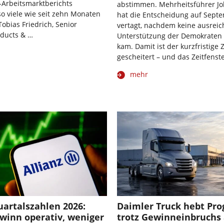
-Arbeitsmarktberichts
abstimmen. Mehrheitsführer J
so viele wie seit zehn Monaten
hat die Entscheidung auf Sept
Tobias Friedrich, Senior
vertagt, nachdem keine ausrei
ducts & …
Unterstützung der Demokraten
kam. Damit ist der kurzfristige 
gescheitert – und das Zeitfenst
mehr
uartalszahlen 2026:
Daimler Truck hebt Pr
winn operativ, weniger
trotz Gewinneinbruchs