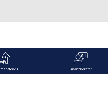
tmentfonds
Finanzberater