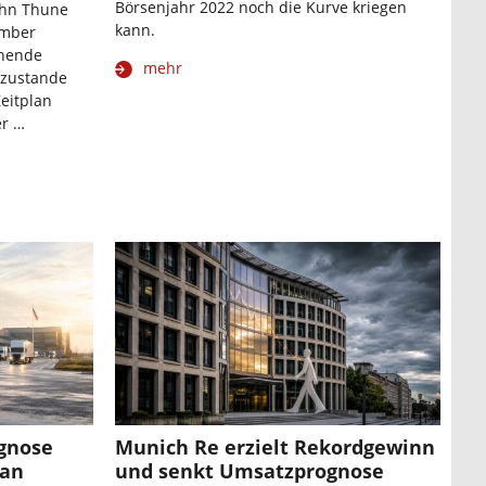
Börsenjahr 2022 noch die Kurve kriegen
ohn Thune
kann.
ember
chende
mehr
 zustande
Zeitplan
er …
ognose
Munich Re erzielt Rekordgewinn
 an
und senkt Umsatzprognose