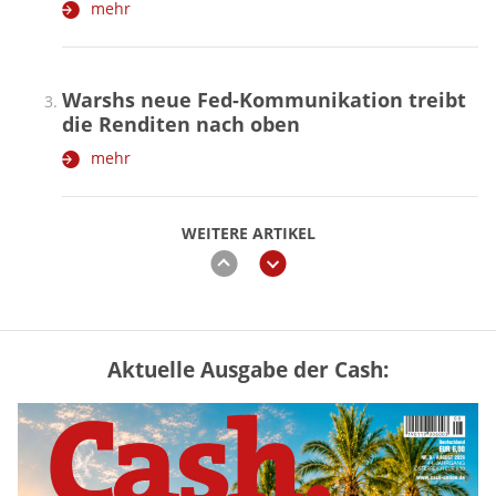
mehr
Warshs neue Fed-Kommunikation treibt
die Renditen nach oben
mehr
WEITERE ARTIKEL
zurück
weiter
Aktuelle Ausgabe der Cash:
Vermieter-Zutritt: Wann Mieter
die Wohnung öffnen müssen
mehr