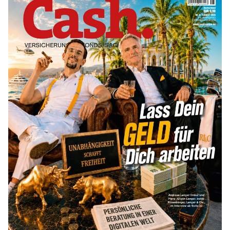
mehr
Goldpreis erreicht Sieben-Wochen-
Hoch nach schwachen US-Jobdaten
mehr
US-Kryptogesetz auf der Kippe:
Drei Streitpunkte bremsen den CLARITY
Act
mehr
WEITERE ARTIKEL
zurück
weiter