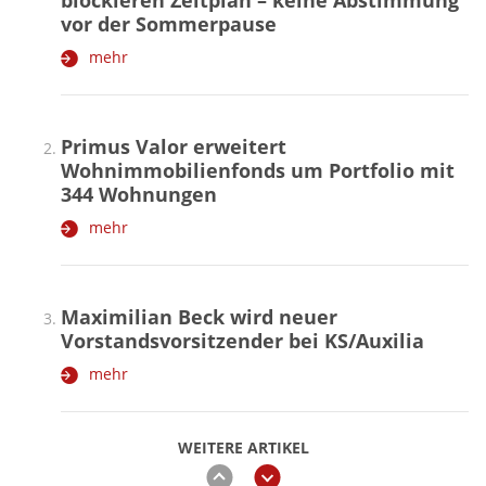
blockieren Zeitplan – keine Abstimmung
vor der Sommerpause
mehr
Primus Valor erweitert
Wohnimmobilienfonds um Portfolio mit
344 Wohnungen
mehr
Maximilian Beck wird neuer
Vorstandsvorsitzender bei KS/Auxilia
mehr
WEITERE ARTIKEL
zurück
weiter