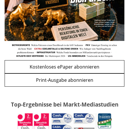
WEITERE ARTIKEL
zurück
weiter
Kostenloses ePaper abonnieren
Print-Ausgabe abonnieren
Top-Ergebnisse bei Markt-Mediastudien