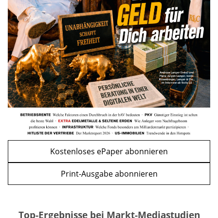
Bitcoin im Wartemodus: Fed und CLARITY
Act geben die Richtung vor
mehr
WEITERE ARTIKEL
zurück
weiter
Kostenloses ePaper abonnieren
Print-Ausgabe abonnieren
Top-Ergebnisse bei Markt-Mediastudien